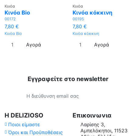
Κινόα
Κινόα
Κινόα Bio
Κινόα κόκκινη
00172
00195
7,80 €
7,80 €
Κινόα Bio
Κινόα κόκκινη
Αγορά
Αγορά
Εγγραφείτε στο newsletter
Τιμή
Χώρα Προέλευσης
Επεξεργασία
Η DELIZIOSO
Επικοινωνια
Ποιοι είμαστε
Λαρίσης 3,
Διαθέσιμο σε
Αμπελόκηποι, 11523
Όροι και Προϋποθέσεις