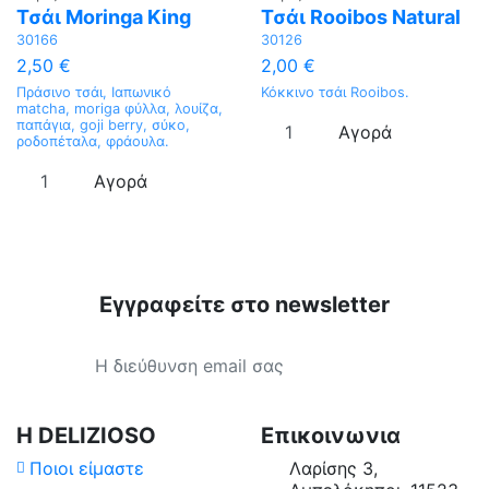
Τσάι Moringa King
Τσάι Rooibos Natural
30166
30126
2,50 €
2,00 €
Πράσινο τσάι, Ιαπωνικό
Κόκκινο τσάι Rooibos.
matcha, moriga φύλλα, λουίζα,
παπάγια, goji berry, σύκο,
Αγορά
ροδοπέταλα, φράουλα.
Αγορά
Εγγραφείτε στο newsletter
Τιμή
Χώρα Προέλευσης
Επεξεργασία
Η DELIZIOSO
Επικοινωνια
Ποιοι είμαστε
Λαρίσης 3,
Διαθέσιμο σε