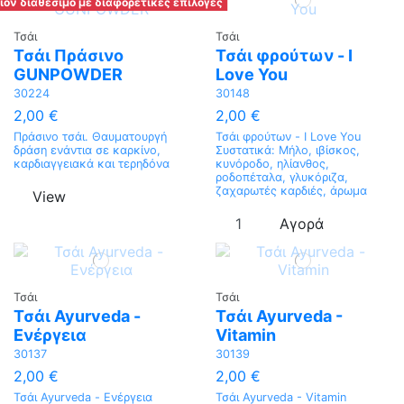
ϊόν διαθέσιμο με διαφορετικές επιλογές
Τσάι
Τσάι
Τσάι Πράσινο
Τσάι φρούτων - I
GUNPOWDER
Love You
30224
30148
2,00 €
2,00 €
Πράσινο τσάι. Θαυματουργή
Τσάι φρούτων - I Love You
δράση ενάντια σε καρκίνο,
Συστατικά: Μήλο, ιβίσκος,
καρδιαγγειακά και τερηδόνα
κυνόροδο, ηλίανθος,
ροδοπέταλα, γλυκόριζα,
ζαχαρωτές καρδιές, άρωμα
View
Αγορά
Τσάι
Τσάι
Τσάι Ayurveda -
Τσάι Ayurveda -
Ενέργεια
Vitamin
30137
30139
2,00 €
2,00 €
Τσάι Ayurveda - Ενέργεια
Τσάι Ayurveda - Vitamin