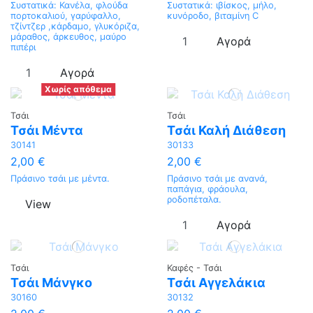
Συστατικά: Κανέλα, φλούδα
Συστατικά: ιβίσκος, μήλο,
πορτοκαλιού, γαρύφαλλο,
κυνόροδο, βιταμίνη C
τζίντζερ ,κάρδαμο, γλυκόριζα,
μάραθος, άρκευθος, μαύρο
Αγορά
πιπέρι
Αγορά
Χωρίς απόθεμα
Τσάι
Τσάι
Τσάι Μέντα
Τσάι Καλή Διάθεση
30141
30133
2,00 €
2,00 €
Πράσινο τσάι με μέντα.
Πράσινο τσάι με ανανά,
παπάγια, φράουλα,
ροδοπέταλα.
View
Αγορά
Τσάι
Καφές - Τσάι
Τσάι Μάνγκο
Τσάι Αγγελάκια
30160
30132