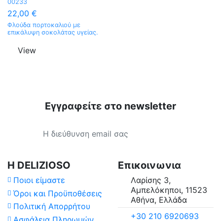
00233
22,00 €
Φλούδα πορτοκαλιού με
επικάλυψη σοκολάτας υγείας.
View
Εγγραφείτε στο newsletter
Κατηγορίες
Τιμή
Χώρα Προέλευσης
Η DELIZIOSO
Επικοινωνια
Ποιοι είμαστε
Λαρίσης 3,
Επεξεργασία
Αμπελόκηποι, 11523
Όροι και Προϋποθέσεις
Αθήνα, Ελλάδα
Πολιτική Απορρήτου
Διαθέσιμο σε
+30 210 6920693
Ασφάλεια Πληρωμών