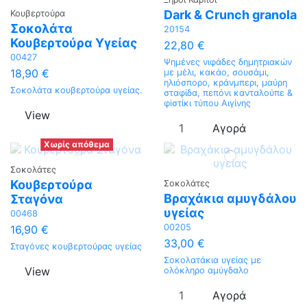
Dark & Crunch granola
Κουβερτούρα
Σοκολάτα
20154
Κουβερτούρα Υγείας
22,80 €
00427
Ψημένες νιφάδες δημητριακών
18,90 €
με μέλι, κακάο, σουσάμι,
ηλιόσπορο, κράνμπερι, μαύρη
Σοκολάτα κουβερτούρα υγείας.
σταφίδα, πεπόνι κανταλούπε &
φiστίκι τύπου Αιγίνης
View
Αγορά
Χωρίς απόθεμα
Σοκολάτες
Κουβερτούρα
Σοκολάτες
Βραχάκια αμυγδάλου
Σταγόνα
υγείας
00468
00205
16,90 €
33,00 €
Σταγόνες κουβερτούρας υγείας
Σοκολατάκια υγείας με
View
ολόκληρο αμύγδαλο
Αγορά