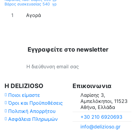
Βάρος συσκευασίας 540 γρ
Αγορά
Εγγραφείτε στο newsletter
Τιμή
Διαθέσιμο σε
Κατάλληλο για
Η DELIZIOSO
Επικοινωνια
Ποιοι είμαστε
Λαρίσης 3,
Αμπελόκηποι, 11523
Όροι και Προϋποθέσεις
Αθήνα, Ελλάδα
Πολιτική Απορρήτου
+30 210 6920693
Ασφάλεια Πληρωμών
info@delizioso.gr