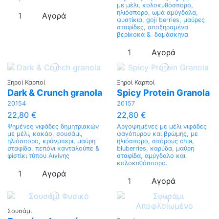
με μέλι, κολοκυθόσπορο,
ηλιόσπορο, ωμά αμύγδαλα,
Αγορά
φυστίκια, goji berries, μαύρες
σταφίδες, αποξηραμένα
βερίκοκα & δαμάσκηνα
Αγορά
Ξηροί Καρποί
Ξηροί Καρποί
Dark & Crunch granola
Spicy Protein Granola
20154
20157
22,80 €
22,80 €
Ψημένες νιφάδες δημητριακών
Αργοψημένες με μέλι νιφάδες
με μέλι, κακάο, σουσάμι,
φαγόπυρου και βρώμης, με
ηλιόσπορο, κράνμπερι, μαύρη
ηλιόσπορο, σπόρους chia,
σταφίδα, πεπόνι κανταλούπε &
bluberries, καρύδα, μαύρη
φiστίκι τύπου Αιγίνης
σταφίδα, αμύγδαλο και
κολοκυθόσπορο.
Αγορά
Αγορά
Σουσάμι