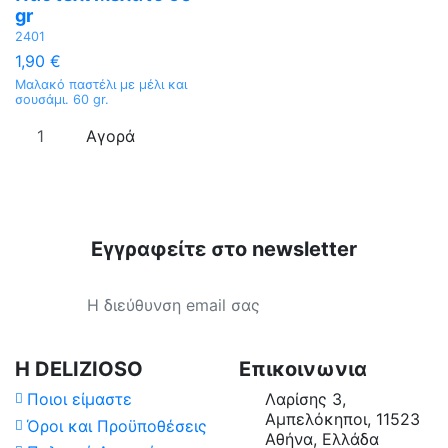
gr
2401
1,90 €
Μαλακό παστέλι με μέλι και
σουσάμι. 60 gr.
Αγορά
Εγγραφείτε στο newsletter
Κατηγορίες
Τιμή
Χώρα Προέλευσης
Η DELIZIOSO
Επικοινωνια
Ποιοι είμαστε
Λαρίσης 3,
Επεξεργασία
Αμπελόκηποι, 11523
Όροι και Προϋποθέσεις
Αθήνα, Ελλάδα